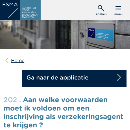
Overslaan
C
AUTORITEIT
en
VOOR
o
FINANCIËLE
zoeken
menu
DIENSTEN EN
naar
n
MARKTEN
s
de
u
inhoud
m
gaan
e
n
t
e
n
Home
P
Ga naar de applicatie
r
o
f
e
202 .
Aan welke voorwaarden
s
s
moet ik voldoen om een
i
inschrijving als verzekeringsagent
o
n
te krijgen ?
e