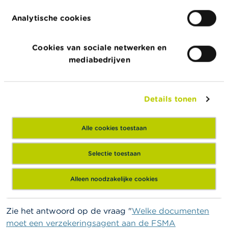
een toelichting die hun
geschiktheid gelet op de
Analytische cookies
noodzaak van een gezond en voorzichtig
beleid
aantoont (in de praktijk heeft deze de
Cookies van sociale netwerken en
vorm van een in te vullen
vragenlijst
).
mediabedrijven
Als agent moet u :
de namen meedelen van de
Details tonen
verzekeringsondernemingen waarmee u een
agentuurovereenkomst heeft gesloten;
Alle cookies toestaan
zo nodig, melden dat u als verbonden agent voor
bepaalde verzekeringsondernemingen optreedt.
Selectie toestaan
Overzicht van documenten en
Alleen noodzakelijke cookies
modeldocumenten
Zie het antwoord op de vraag "
Welke documenten
moet een verzekeringsagent aan de FSMA