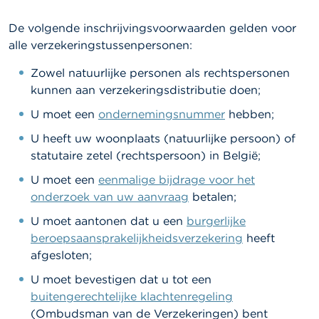
l
e
n
De volgende inschrijvingsvoorwaarden gelden voor
alle verzekeringstussenpersonen:
O
Zowel natuurlijke personen als rechtspersonen
v
e
kunnen aan verzekeringsdistributie doen;
r
d
U moet een
ondernemingsnummer
hebben;
e
F
U heeft uw woonplaats (natuurlijke persoon) of
S
statutaire zetel (rechtspersoon) in België;
M
A
U moet een
eenmalige bijdrage voor het
onderzoek van uw aanvraag
betalen;
N
U moet aantonen dat u een
burgerlijke
i
e
beroepsaansprakelijkheidsverzekering
heeft
u
afgesloten;
w
s
U moet bevestigen dat u tot een
&
buitengerechtelijke klachtenregeling
W
a
(Ombudsman van de Verzekeringen) bent