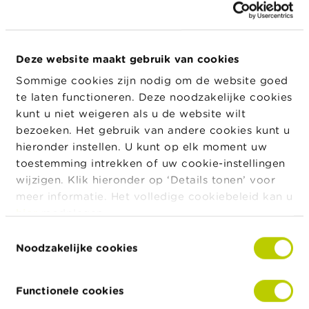
c
inschrijvingsdossier te voegen.
t
Voor elk van de bij de distributie
betrokken
Z
verantwoordelijke personen
moet u het volgende aan
o
Deze website maakt gebruik van cookies
e
de FSMA bezorgen:
Sommige cookies zijn nodig om de website goed
k
te laten functioneren. Deze noodzakelijke cookies
de
identificatiegegevens
;
kunt u niet weigeren als u de website wilt
een
geldig uittreksel uit het strafregister
;
bezoeken. Het gebruik van andere cookies kunt u
een toelichting die de
passende
hieronder instellen. U kunt op elk moment uw
deskundigheid
en
professionele betrouwbaarheid
toestemming intrekken of uw cookie-instellingen
aantoont (in de praktijk heeft deze de vorm van
wijzigen. Klik hieronder op ‘Details tonen’ voor
een in te vullen
vragenlijst
);
meer informatie. Het volledige cookiebeleid kan u
hier
raadplegen.
het bewijs van de vereiste
beroepskennis
.
Toestemmingsselectie
Rechtspersonen moeten de FSMA de volgende
Noodzakelijke cookies
gegevens bezorgen over hun
aandeelhouders met
een deelneming van meer dan 10 procent
:
Functionele cookies
de
identificatiegegevens
;