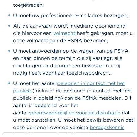
a
toegetreden;
r
s
U moet uw professioneel e-mailadres bezorgen;
c
h
Als de aanvraag wordt ingediend door iemand
u
die hiervoor een
volmacht
heeft gekregen, moet u
w
deze volmacht aan de FSMA bezorgen;
i
n
U moet antwoorden op de vragen van de FSMA
g
e
en haar, binnen de termijn die zij vastlegt, alle
n
inlichtingen en documenten bezorgen die zij
nodig heeft voor haar toezichtsopdracht;
J
U moet het aantal
personen in contact met het
o
b
publiek
(inclusief de personen in contact met het
s
publiek in opleiding) aan de FSMA meedelen. Dit
aantal is bepalend voor het
C
aantal
verantwoordelijken voor de distributie
dat
o
u moet aanstellen. U moet het bewijs bewaren dat
n
t
deze personen over de vereiste
beroepskennis
a
beschikken, maar hoeft dit niet bij het