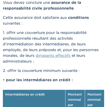
n
Vous devez conclure une
assurance de la
n
responsabilité civile professionnelle
.
e
l
Cette assurance doit satisfaire aux
conditions
s
suivantes :
L
1. offrir une couverture pour la responsabilité
a
F
professionnelle résultant des activités
S
d’intermédiation des intermédiaires, de leurs
M
employés, de leurs préposés et, pour les personnes
A
morales, de leurs
dirigeants effectifs
et leurs
administrateurs ;
A
c
2. offrir la couverture minimum suivante :
t
u
a
•
pour les intermédiaires en crédit :
l
i
t
Intermédiaires en crédit
Montant
Montant
é
minimal
minimal
s
e
par
par