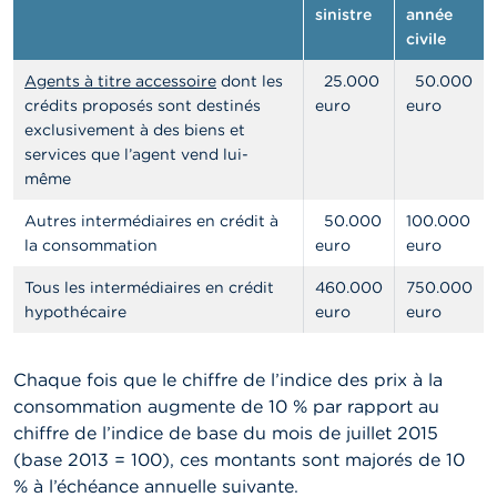
t
sinistre
année
M
civile
i
s
Agents à titre accessoire
dont les
25.000
50.000
e
crédits proposés sont destinés
euro
euro
s
e
exclusivement à des biens et
n
services que l’agent vend lui-
g
même
a
r
Autres intermédiaires en crédit à
50.000
100.000
d
la consommation
euro
euro
e
Tous les intermédiaires en crédit
460.000
750.000
E
hypothécaire
euro
euro
m
p
l
Chaque fois que le chiffre de l’indice des prix à la
o
i
consommation augmente de 10 % par rapport au
s
chiffre de l’indice de base du mois de juillet 2015
(base 2013 = 100), ces montants sont majorés de 10
C
% à l’échéance annuelle suivante.