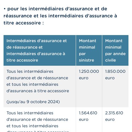
o
n
•
pour les intermédiaires d'assurance et de
t
réassurance et les intermédiaires d'assurance à
a
c
titre accessoire :
t
R
Intermédiaires d'assurance et
Montant
Montant
e
de réassurance et
minimal
minimal
c
intermédiaires d'assurance à
par
par année
h
titre accessoire
sinistre
civile
e
r
Tous les intermédiaires
1.250.000
1.850.000
c
h
d'assurance et de réassurance
euro
euro
e
et tous les intermédiaires
d'assurances à titre accessoire
(jusqu'au 9 octobre 2024)
Tous les intermédiaires
1.564.610
2.315.610
d'assurance et de réassurance
euro
euro
et tous les intermédiaires