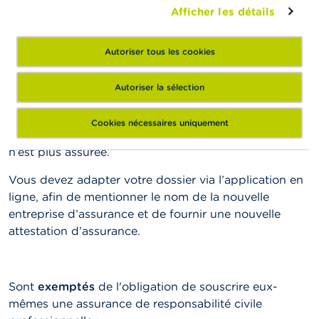
Afficher les détails
condition légale en produisant une
attestation valable
d’assurance de la responsabilité civile professionnelle
.
Les reconductions ou renouvellements de polices
ne
Autoriser tous les cookies
doivent
pas
être transmises à la FSMA. L’assurance
reste valable jusqu’au moment où elle est résiliée par
Autoriser la sélection
l’entreprise d’assurance ou le preneur d’assurance.
De
plus, vous êtes tenu d’aviser immédiatement la FSMA
Cookies nécessaires uniquement
lorsque votre responsabilité civile professionnelle
n’est plus assurée.
Vous devez adapter votre dossier via l’application en
ligne, afin de mentionner le nom de la nouvelle
entreprise d’assurance et de fournir une nouvelle
attestation d’assurance.
Sont
exemptés
de l'obligation de souscrire eux-
mêmes une assurance de responsabilité civile