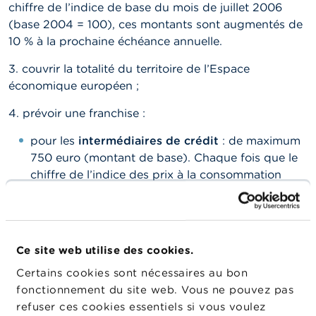
chiffre de l’indice de base du mois de juillet 2006
(base 2004 = 100), ces montants sont augmentés de
10 % à la prochaine échéance annuelle.
3. couvrir la totalité du territoire de l’Espace
économique européen ;
4. prévoir une franchise :
pour les
intermédiaires de crédit
: de maximum
750 euro (montant de base).
Chaque fois que le
chiffre de l’indice des prix à la consommation
augmente de 10 % par rapport au chiffre de
l’indice de base du mois de juillet 2015 (base
2013 = 100), ce montant est majoré de 10 % à
l’échéance annuelle suivante;
Ce site web utilise des cookies.
pour les
intermédiaires en services bancaires et
Certains cookies sont nécessaires au bon
d'investissement
: de maximum 680 euro
fonctionnement du site web. Vous ne pouvez pas
(montant de base). Chaque fois que le chiffre de
refuser ces cookies essentiels si vous voulez