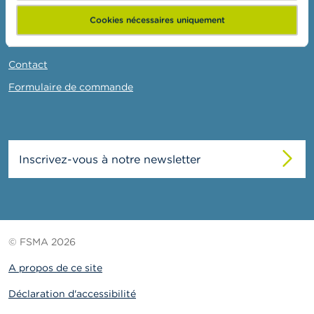
o
n
Actualités et Mises en garde
Cookies nécessaires uniquement
t
a
Liens
c
t
Contact
Formulaire de commande
R
e
c
h
e
Inscrivez-vous à notre newsletter
r
c
h
e
© FSMA 2026
A propos de ce site
Déclaration d'accessibilité