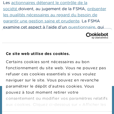
n
Les
actionnaires détenant le contrôle de la
n
société
doivent, au jugement de la FSMA,
présenter
e
l
les qualités nécessaires au regard du besoin de
s
garantir une gestion saine et prudente
. La FSMA
examine cet aspect à l’aide d’un
questionnaire
, qui
L
doit être complété par chaque actionnaire détenant le
a
contrôle.
F
S
Un intermédiaire de (ré)assurance doit indiquer
M
Ce site web utilise des cookies.
A
chaque actionnaire qui détient une participation de
plus de 10 % dans l'intermédiaire, et des montants de
Certains cookies sont nécessaires au bon
A
ces participations.
fonctionnement du site web. Vous ne pouvez pas
c
refuser ces cookies essentiels si vous voulez
t
u
naviguer sur le site. Vous pouvez en revanche
a
paramétrer le dépôt d’autres cookies. Vous
l
pouvez à tout moment retirer votre
i
Consommateurs
t
consentement ou modifier vos paramètres relatifs
é
aux cookies. Cliquez ci-dessous sur « Afficher les
Thèmes
s
détails » pour obtenir davantage d'informations.
e
Mises en garde & sanctions