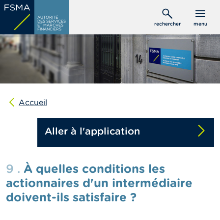
Aller
C
au
AUTORITÉ
o
DES SERVICES
rechercher
menu
ET MARCHÉS
contenu
n
FINANCIERS
s
principal
o
m
m
a
t
e
u
Accueil
r
s
Aller à l'application
P
r
o
9 .
À quelles conditions les
f
e
actionnaires d'un intermédiaire
s
doivent-ils satisfaire ?
s
i
o