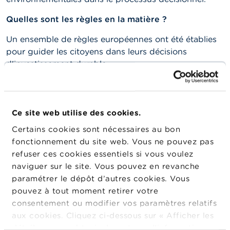
o
n
t
Quelles sont les règles en la matière ?
a
c
Un ensemble de règles européennes ont été établies
t
pour guider les citoyens dans leurs décisions
d'investissement durable.
R
e
Certaines ont pour but d’accroître la transparence en
c
enjoignant à certaines entreprises de fournir des
h
e
informations pertinentes, comparables et fiables en
Ce site web utilise des cookies.
r
matière de durabilité et de publier un rapport de
c
Certains cookies sont nécessaires au bon
durabilité.
h
fonctionnement du site web. Vous ne pouvez pas
e
D’autres obligent les entreprises à gérer les risques
refuser ces cookies essentiels si vous voulez
liés à la durabilité auxquels elles sont elles‑mêmes
naviguer sur le site. Vous pouvez en revanche
confrontées.
paramétrer le dépôt d’autres cookies. Vous
pouvez à tout moment retirer votre
Des règles de transparence particulières s’appliquent
consentement ou modifier vos paramètres relatifs
aux produits financiers qui promeuvent des
aux cookies. Cliquez ci-dessous sur « Afficher les
caractéristiques environnementales ou sociales ou qui
détails » pour obtenir davantage d'informations.