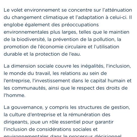
t
M
Le volet environnement se concentre sur l’atténuation
i
du changement climatique et l’adaptation à celui‑ci. Il
s
englobe également des préoccupations
e
s
environnementales plus larges, telles que le maintien
e
de la biodiversité, la prévention de la pollution, la
n
promotion de l’économie circulaire et l’utilisation
g
a
durable et la protection de l’eau.
r
d
La dimension sociale couvre les inégalités, l'inclusion,
e
le monde du travail, les relations au sein de
l’entreprise, l'investissement dans le capital humain et
E
les communautés, ainsi que le respect des droits de
m
p
l'homme.
l
o
La gouvernance, y compris les structures de gestion,
i
la culture d’entreprise et la rémunération des
s
dirigeants, joue un rôle essentiel pour garantir
l’inclusion de considérations sociales et
C
environnementales dans le processus décisionnel.