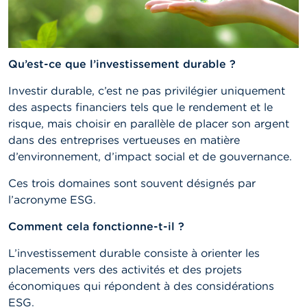
n
n
e
l
s
Qu’est-ce que l’investissement durable ?
L
Investir durable, c’est ne pas privilégier uniquement
a
des aspects financiers tels que le rendement et le
F
S
risque, mais choisir en parallèle de placer son argent
M
dans des entreprises vertueuses en matière
A
d’environnement, d’impact social et de gouvernance.
A
Ces trois domaines sont souvent désignés par
c
l’acronyme ESG.
t
u
Comment cela fonctionne-t-il ?
a
l
i
L’investissement durable consiste à orienter les
t
placements vers des activités et des projets
é
économiques qui répondent à des considérations
s
e
ESG.