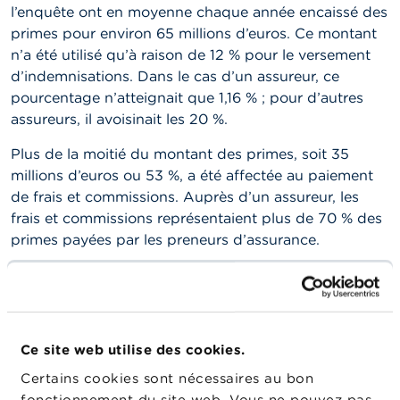
o
l’enquête ont en moyenne chaque année encaissé des
n
t
primes pour environ 65 millions d’euros. Ce montant
a
n’a été utilisé qu’à raison de 12 % pour le versement
c
d’indemnisations. Dans le cas d’un assureur, ce
t
pourcentage n’atteignait que 1,16 % ; pour d’autres
assureurs, il avoisinait les 20 %.
R
e
Plus de la moitié du montant des primes, soit 35
c
h
millions d’euros ou 53 %, a été affectée au paiement
e
de frais et commissions. Auprès d’un assureur, les
r
frais et commissions représentaient plus de 70 % des
c
h
primes payées par les preneurs d’assurance.
e
Les 35 % restants du montant des primes
constituaient un bénéfice pour l’entreprise
d’assurances, abstraction faite des éventuelles primes
limitées qu’elle devait payer à un réassureur.
Ce site web utilise des cookies.
Les premiers constats de l’enquête permettent
Certains cookies sont nécessaires au bon
également d’affirmer que le montant des
fonctionnement du site web. Vous ne pouvez pas