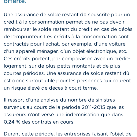
offerte.
t
M
i
Une assurance de solde restant dû souscrite pour un
s
crédit à la consommation permet de ne pas devoir
e
rembourser le solde restant du crédit en cas de décès
s
e
de l’emprunteur. Les crédits à la consommation sont
n
contractés pour l’achat, par exemple, d’une voiture,
g
d’un appareil ménager, d’un objet électronique, etc.
a
r
Ces crédits portent, par comparaison avec un crédit-
d
logement, sur de plus petits montants et de plus
e
courtes périodes. Une assurance de solde restant dû
est donc surtout utile pour les personnes qui courent
E
un risque élevé de décès à court terme.
m
p
Il ressort d’une analyse du nombre de sinistres
l
o
survenus au cours de la période 2011-2015 que les
i
assureurs n’ont versé une indemnisation que dans
s
0,24 % des contrats en cours.
C
Durant cette période, les entreprises faisant l’objet de