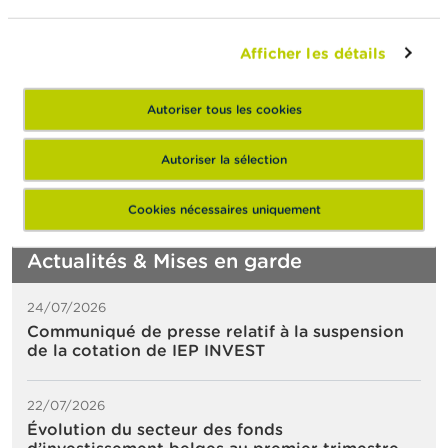
chers pour la couverture qu’ils offrent. Elle conseille
aux personnes contractant un crédit à la
Afficher les détails
consommation de se demander si elles ont réellement
besoin d’une telle assurance de solde restant dû.
Autoriser tous les cookies
Consultez également
Wikifin.be
pour plus
d’informations et de conseils sur l’assurance solde
Autoriser la sélection
restant dû pour un crédit à la consommation.
Cookies nécessaires uniquement
Actualités & Mises en garde
24/07/2026
Communiqué de presse relatif à la suspension
de la cotation de IEP INVEST
22/07/2026
Évolution du secteur des fonds