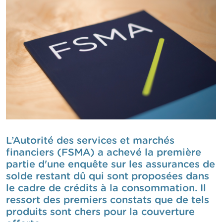
n
n
e
l
s
L
a
F
S
M
A
A
c
L’Autorité des services et marchés
t
financiers (FSMA) a achevé la première
u
partie d'une enquête sur les assurances de
a
l
solde restant dû qui sont proposées dans
i
le cadre de crédits à la consommation. Il
t
ressort des premiers constats que de tels
é
s
produits sont chers pour la couverture
e