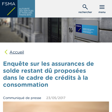
Aller
C
au
AUTORITÉ
o
DES SERVICES
rechercher
menu
ET MARCHÉS
contenu
n
FINANCIERS
s
principal
o
m
m
a
t
e
u
Accueil
r
s
Enquête sur les assurances de
solde restant dû proposées
P
dans le cadre de crédits à la
r
o
consommation
f
e
s
Communiqué de presse
23/05/2017
s
i
o