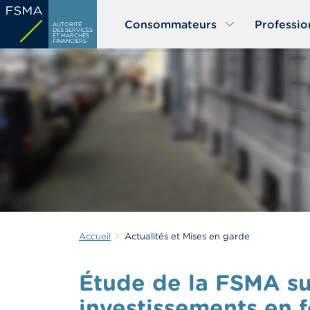
Aller
Consommateurs
Professio
au
AUTORITÉ
DES SERVICES
ET MARCHÉS
contenu
FINANCIERS
principal
Accueil
Actualités et Mises en garde
Étude de la FSMA sur
investissements en 