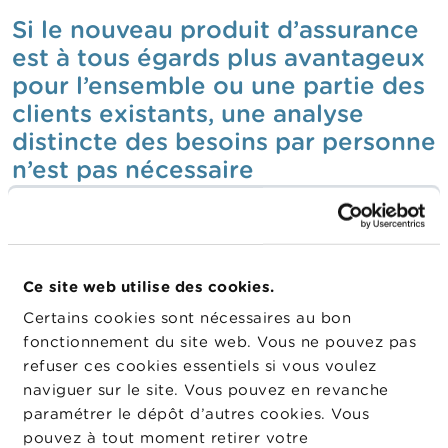
Si le nouveau produit d’assurance
est
à tous égards
plus avantageux
pour l’ensemble ou une partie des
clients existants, une analyse
distincte des besoins par personne
n’est pas nécessaire
Avant de proposer le nouveau produit d’assurance au
client, le distributeur de produits d’assurance doit
établir l’analyse des besoins. Il ne peut déroger à
Ce site web utilise des cookies.
cette règle. L’analyse des besoins peut toutefois être
modulée en fonction de la complexité du produit
Certains cookies sont nécessaires au bon
[7]
d’assurance proposé et du type de client
. La
fonctionnement du site web. Vous ne pouvez pas
FSMA est d’avis que dans le cas spécifique où le
refuser ces cookies essentiels si vous voulez
distributeur de produits d’assurance estime, sur la
naviguer sur le site. Vous pouvez en revanche
base d’une analyse minutieuse des caractéristiques
paramétrer le dépôt d’autres cookies. Vous
des produits d’assurance concernés, que le nouveau
pouvez à tout moment retirer votre