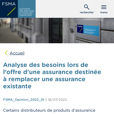
Aller
C
au
AUTORITÉ
o
DES SERVICES
rechercher
menu
ET MARCHÉS
contenu
n
FINANCIERS
s
principal
o
m
m
a
t
e
u
Accueil
r
s
Analyse des besoins lors de
l’offre d’une assurance destinée
P
à remplacer une assurance
r
o
existante
f
e
s
FSMA_Opinion_2022_01
18/07/2022
s
i
o
Certains distributeurs de produits d’assurance