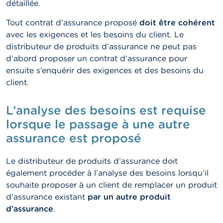
o
détaillée.
n
t
Tout contrat d’assurance proposé
doit être cohérent
a
avec les exigences et les besoins du client. Le
c
t
distributeur de produits d’assurance ne peut pas
d’abord proposer un contrat d’assurance pour
R
ensuite s’enquérir des exigences et des besoins du
e
client.
c
h
e
L’analyse des besoins est requise
r
lorsque le passage à une autre
c
h
assurance est proposé
e
Le distributeur de produits d’assurance doit
également procéder à l’analyse des besoins lorsqu’il
souhaite proposer à un client de remplacer un produit
d’assurance existant
par un autre produit
d’assurance
.