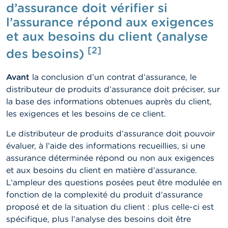
t
d’assurance doit vérifier si
M
l’assurance répond aux exigences
i
s
et aux besoins du client (analyse
e
[2]
s
des besoins)
e
n
Avant
la conclusion d’un contrat d’assurance, le
g
a
distributeur de produits d’assurance doit préciser, sur
r
la base des informations obtenues auprès du client,
d
les exigences et les besoins de ce client.
e
Le distributeur de produits d’assurance doit pouvoir
E
évaluer, à l’aide des informations recueillies, si une
m
p
assurance déterminée répond ou non aux exigences
l
et aux besoins du client en matière d’assurance.
o
L’ampleur des questions posées peut être modulée en
i
s
fonction de la complexité du produit d’assurance
proposé et de la situation du client : plus celle-ci est
C
spécifique, plus l’analyse des besoins doit être