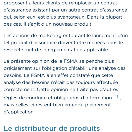
n
proposent à leurs clients de remplacer un contrat
n
d’assurance existant par un autre contrat d’assurance
e
l
qui, selon eux, est plus avantageux. Dans la plupart
s
des cas, il s’agit d’un nouveau produit.
Les actions de marketing entourant le lancement d’un
L
a
tel produit d’assurance doivent être menées dans le
F
respect strict de la réglementation applicable.
S
M
La présente opinion de la FSMA se penche plus
A
précisément sur l’obligation d’établir une analyse des
besoins. La FSMA a en effet constaté que cette
A
c
analyse des besoins n’était pas toujours effectuée
t
correctement. Cette opinion ne traite pas d’autres
u
[1]
règles de conduite et obligations d’information
,
a
l
mais celles-ci restent bien entendu pleinement
i
d’application.
t
é
s
Le distributeur de produits
e