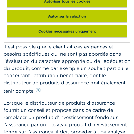
Autoriser tous les cookies
Dans le cas d’un produit d’investissement fondé sur
l’assurance, le distributeur de produits d’assurance
Autoriser la sélection
doit non seulement analyser les exigences et les
besoins du client, mais également évaluer le caractère
Cookies nécessaires uniquement
approprié ou l’adéquation du produit.
Il est possible que le client ait des exigences et
besoins spécifiques qui ne sont pas abordés dans
l’évaluation du caractère approprié ou de l’adéquation
du produit, comme par exemple un souhait particulier
concernant l’attribution bénéficiaire, dont le
distributeur de produits d’assurance doit également
[9]
tenir compte
.
Lorsque le distributeur de produits d’assurance
fournit un conseil et propose dans ce cadre de
remplacer un produit d’investissement fondé sur
l’assurance par un nouveau produit d’investissement
fondé sur l’assurance, il doit procéder à une analyse