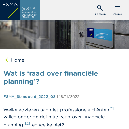
Overslaan
C
AUTORITEIT
en
VOOR
o
FINANCIËLE
zoeken
menu
DIENSTEN EN
naar
n
MARKTEN
s
de
u
inhoud
m
gaan
e
n
t
e
n
Home
Wat is ‘raad over financiële
P
r
planning’?
o
f
e
FSMA_Standpunt_2022_02
18/11/2022
s
s
i
[1]
Welke adviezen aan niet-professionele cliënten
o
vallen onder de definitie ‘raad over financiële
n
[2]
e
planning’
en welke niet?