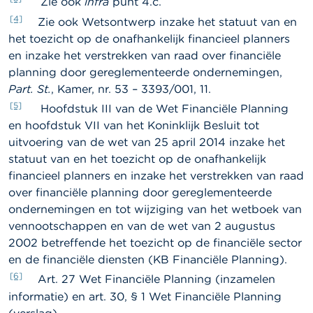
Zie ook
infra
punt 4.c.
[4]
Zie ook Wetsontwerp inzake het statuut van en
het toezicht op de onafhankelijk financieel planners
en inzake het verstrekken van raad over financiële
planning door gereglementeerde ondernemingen,
Part. St.
, Kamer, nr. 53 – 3393/001, 11.
[5]
Hoofdstuk III van de Wet Financiële Planning
en hoofdstuk VII van het Koninklijk Besluit tot
uitvoering van de wet van 25 april 2014 inzake het
statuut van en het toezicht op de onafhankelijk
financieel planners en inzake het verstrekken van raad
over financiële planning door gereglementeerde
ondernemingen en tot wijziging van het wetboek van
vennootschappen en van de wet van 2 augustus
2002 betreffende het toezicht op de financiële sector
en de financiële diensten (KB Financiële Planning).
[6]
Art. 27 Wet Financiële Planning (inzamelen
informatie) en art. 30, § 1 Wet Financiële Planning
(verslag).