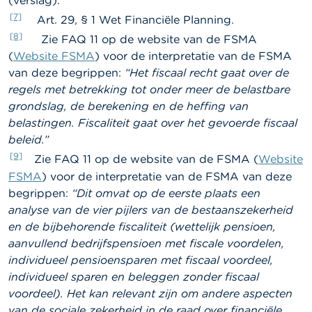
[7]
Art. 29, § 1 Wet Financiële Planning.
[8]
Zie FAQ 11 op de website van de FSMA
(
Website FSMA
) voor de interpretatie van de FSMA
van deze begrippen:
“
Het fiscaal recht gaat over de
regels met betrekking tot onder meer de belastbare
grondslag, de berekening en de heffing van
belastingen. Fiscaliteit gaat over het gevoerde fiscaal
beleid.”
[9]
Zie FAQ 11 op de website van de FSMA (
Website
FSMA
) voor de interpretatie van de FSMA van deze
begrippen:
“Dit omvat op de eerste plaats een
analyse van de vier pijlers van de bestaanszekerheid
en de bijbehorende fiscaliteit (wettelijk pensioen,
aanvullend bedrijfspensioen met fiscale voordelen,
individueel pensioensparen met fiscaal voordeel,
individueel sparen en beleggen zonder fiscaal
voordeel). Het kan relevant zijn om andere aspecten
van de sociale zekerheid in de raad over financiële