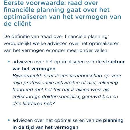
Eerste voorwaarde: raad over
a
r
financiële planning gaat over het
s
optimaliseren van het vermogen van
c
de cliënt
h
u
w
De definitie van ‘raad over financiële planning’
i
verduidelijkt welke adviezen over het optimaliseren
n
g
van het vermogen er onder meer onder vallen:
e
n
adviezen over het optimaliseren van de
structuur
van het vermogen
J
Bijvoorbeeld: richt ik een vennootschap op voor
o
mijn professionele activiteiten of niet, rekening
b
houdend met het feit dat ik alleen werk als
s
zelfstandige dokter-specialist, gehuwd ben en
drie kinderen heb?
C
o
n
t
adviezen over het optimaliseren van de
planning
a
in de tijd van het vermogen