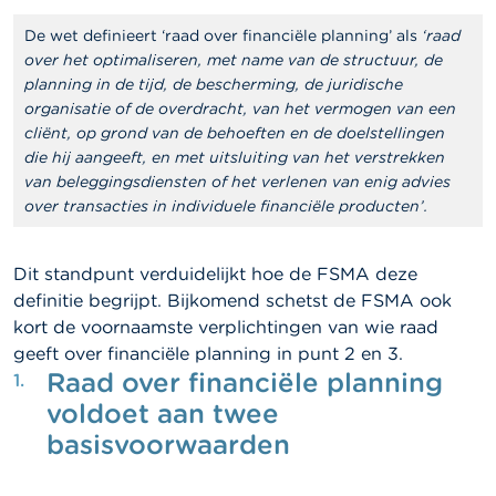
l
e
De wet definieert ‘raad over financiële planning’ als
‘raad
n
over het optimaliseren, met name van de structuur, de
planning in de tijd, de bescherming, de juridische
O
organisatie of de overdracht, van het vermogen van een
v
cliënt, op grond van de behoeften en de doelstellingen
e
r
die hij aangeeft, en met uitsluiting van het verstrekken
d
van beleggingsdiensten of het verlenen van enig advies
e
over transacties in individuele financiële producten’.
F
S
M
Dit standpunt verduidelijkt hoe de FSMA deze
A
definitie begrijpt. Bijkomend schetst de FSMA ook
kort de voornaamste verplichtingen van wie raad
N
i
geeft over financiële planning in punt 2 en 3.
e
Raad over financiële planning
u
voldoet aan twee
w
s
basisvoorwaarden
&
W
a