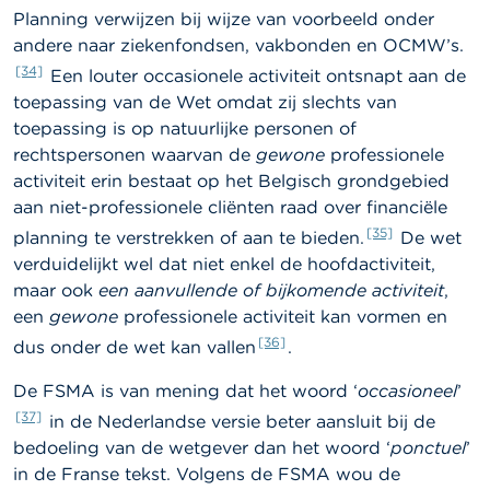
Planning verwijzen bij wijze van voorbeeld onder
andere naar ziekenfondsen, vakbonden en OCMW’s.
[34]
Een louter occasionele activiteit ontsnapt aan de
toepassing van de Wet omdat zij slechts van
toepassing is op natuurlijke personen of
rechtspersonen waarvan de
gewone
professionele
activiteit erin bestaat op het Belgisch grondgebied
aan niet-professionele cliënten raad over financiële
[35]
planning te verstrekken of aan te bieden.
De wet
verduidelijkt wel dat niet enkel de hoofdactiviteit,
maar ook
een aanvullende of bijkomende activiteit
,
een
gewone
professionele activiteit kan vormen en
[36]
dus onder de wet kan vallen
.
De FSMA is van mening dat het woord ‘
occasioneel
’
[37]
in de Nederlandse versie beter aansluit bij de
bedoeling van de wetgever dan het woord ‘
ponctuel
’
in de Franse tekst. Volgens de FSMA wou de