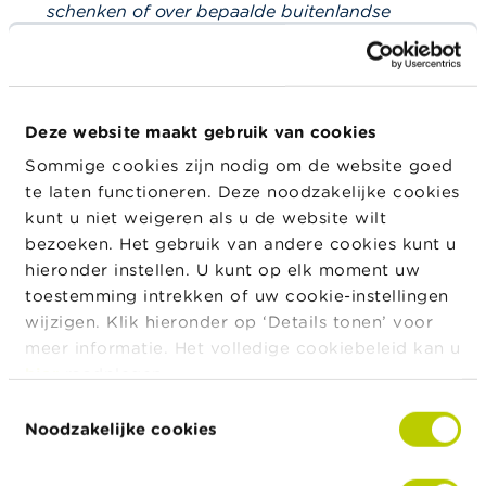
schenken of over bepaalde buitenlandse
belastingregimes;
algemene informatie om bestaande of potentiële
cliënten te informeren over nieuwe wetgeving,
over standpunten van de fiscale administratie of
Deze website maakt gebruik van cookies
over bepaalde onderwerpen die van belang zijn in
Sommige cookies zijn nodig om de website goed
de context van successieplanning;
te laten functioneren. Deze noodzakelijke cookies
kunt u niet weigeren als u de website wilt
algemene informatie onder de vorm van een
bezoeken. Het gebruik van andere cookies kunt u
advies of waarschuwing van een werkgever aan
hieronder instellen. U kunt op elk moment uw
een werknemer die op pensioen gaat over de
toestemming intrekken of uw cookie-instellingen
mogelijke herbelegging of allocatie van de
wijzigen. Klik hieronder op ‘Details tonen’ voor
uitkering van een pensioenkapitaal (in algemene
meer informatie. Het volledige cookiebeleid kan u
termen, dus zonder beleggingsadvies).
hier
raadplegen.
d.
Geïndividualiseerde informatie die niet
Toestemmingsselectie
Noodzakelijke cookies
gaat over de optimalisatie van het
vermogen van de cliënt is geen raad over