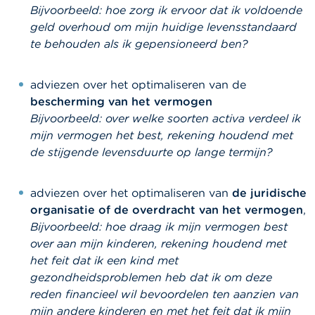
c
Bijvoorbeeld: hoe zorg ik ervoor dat ik voldoende
t
geld overhoud om mijn huidige levensstandaard
te behouden als ik gepensioneerd ben?
Z
o
e
adviezen over het optimaliseren van de
k
bescherming van het vermogen
Bijvoorbeeld: over welke soorten activa verdeel ik
mijn vermogen het best, rekening houdend met
de stijgende levensduurte op lange termijn?
adviezen over het optimaliseren van
de juridische
organisatie of de overdracht van het vermogen
,
Bijvoorbeeld: hoe draag ik mijn vermogen best
over aan mijn kinderen, rekening houdend met
het feit dat ik een kind met
gezondheidsproblemen heb dat ik om deze
reden financieel wil bevoordelen
ten aanzien van
mijn andere kinderen en met het feit dat ik mijn