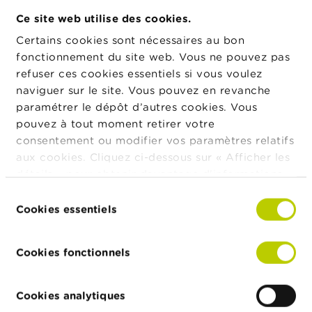
o
n
Ce site web utilise des cookies.
t
a
Certains cookies sont nécessaires au bon
CIRCULAIRES, COMMUNICATIONS ET
c
fonctionnement du site web. Vous ne pouvez pas
GUIDES PRATIQUES
t
refuser ces cookies essentiels si vous voulez
naviguer sur le site. Vous pouvez en revanche
R
paramétrer le dépôt d’autres cookies. Vous
e
c
pouvez à tout moment retirer votre
INSCRIPTION
h
consentement ou modifier vos paramètres relatifs
e
aux cookies. Cliquez ci-dessous sur « Afficher les
r
c
détails » pour obtenir davantage d'informations.
h
La politique en matière de cookies est
Sélection
e
RECYCLAGE
consultable dans son intégralité
ici
.
Cookies essentiels
du
consentement
Cookies fonctionnels
DISPOSITIONS D'INTÉRÊT GÉNÉRAL
Cookies analytiques