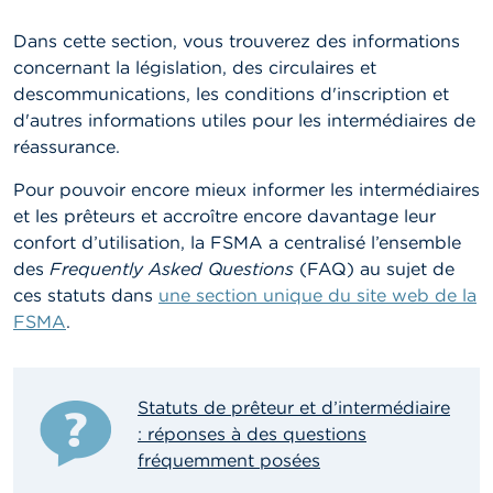
n
n
Dans cette section, vous trouverez des informations
e
l
concernant la législation, des circulaires et
s
descommunications, les conditions d'inscription et
d'autres informations utiles pour les intermédiaires de
L
réassurance.
a
F
Pour pouvoir encore mieux informer les intermédiaires
S
M
et les prêteurs et accroître encore davantage leur
A
confort d’utilisation, la FSMA a centralisé l’ensemble
des
Frequently Asked Questions
(FAQ) au sujet de
A
ces statuts dans
une section unique du site web de la
c
FSMA
.
t
u
a
l
i
Statuts de prêteur et d’intermédiaire
t
: réponses à des questions
é
fréquemment posées
s
e