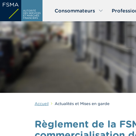
Aller
Consommateurs
Professio
au
AUTORITÉ
DES SERVICES
ET MARCHÉS
contenu
FINANCIERS
principal
Accueil
Actualités et Mises en garde
Règlement de la FS
commercialisation d