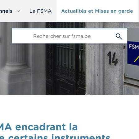
nnels
La FSMA
Actualités et Mises en garde
edit-
s
MA encadrant la
e certains instruments