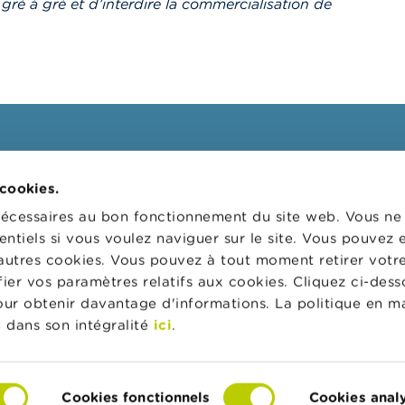
gré à gré et d’interdire la commercialisation de
ssionnels
FSMA
 cookies.
 cibles
La FSMA
nécessaires au bon fonctionnement du site web. Vous n
s
Actualités et Mises en garde
entiels si vous voulez naviguer sur le site. Vous pouvez
autres cookies. Vous pouvez à tout moment retirer votr
 digital
Liens
er vos paramètres relatifs aux cookies. Cliquez ci-dess
ns administratives
Contact
pour obtenir davantage d'informations. La politique en m
 de supervision des
Formulaire de commande
 dans son intégralité
ici
.
rs d'entreprises (CSR)
Cookies fonctionnels
Cookies anal