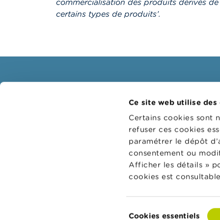
commercialisation des produits dérivés de 
certains types de produits’.
Consommateurs
Profe
Ce site web utilise des
Thèmes
Groupes
Certains cookies sont 
Mises en garde & sanctions
Thème
refuser ces cookies ess
paramétrer le dépôt d’
Plaintes
Guichet
consentement ou modifi
Attention aux fraudes
Sanctio
Afficher les détails » 
Vérifiez votre fournisseur
Collège
cookies est consultable
réviseu
Pour vos questions d'argent :
Wikifin
Sélection
Cookies essentiels