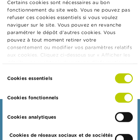
cette information privilégiée à condition que les
Certains cookies sont nécessaires au bon
t
conditions requises à cet effet soient remplies.
M
fonctionnement du site web. Vous ne pouvez pas
i
refuser ces cookies essentiels si vous voulez
Si toutefois la confidentialité de cette information
s
naviguer sur le site. Vous pouvez en revanche
e
privilégiée n’est plus assurée (en raison, par exemple,
s
paramétrer le dépôt d’autres cookies. Vous
d’une fuite dans la presse), la société doit publier
e
pouvez à tout moment retirer votre
l’information dès que possible. Dans ce cas,
n
consentement ou modifier vos paramètres relatifs
g
l’information fournie doit tenir compte de l’état
a
aux cookies. Cliquez ci-dessous sur « Afficher les
d’avancement du dossier.
r
détails » pour obtenir davantage d'informations.
d
La politique en matière de cookies est
e
Sélection
consultable dans son intégralité
ici
.
Cookies essentiels
du
E
consentement
m
p
Cookies fonctionnels
l
o
Consommateurs
i
Cookies analytiques
s
Thèmes
Mises en garde & sanctions
C
Cookies de réseaux sociaux et de sociétés