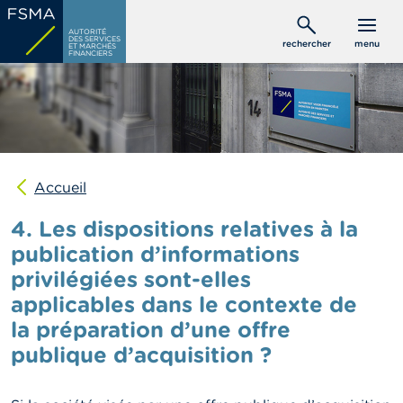
Aller
C
au
AUTORITÉ
o
DES SERVICES
rechercher
menu
ET MARCHÉS
contenu
n
FINANCIERS
s
principal
o
m
m
a
t
e
u
Accueil
r
s
4. Les dispositions relatives à la
publication d’informations
P
privilégiées sont-elles
r
o
applicables dans le contexte de
f
e
la préparation d’une offre
s
publique d’acquisition ?
s
i
o