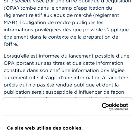
Si la société visée par une offre publique d’acquisition
n
n
(OPA) tombe dans le champ d’application du
e
règlement relatif aux abus de marché (règlement
l
MAR), l’obligation de rendre publiques les
s
informations privilégiées dès que possible s’applique
également dans le contexte de la préparation de
L
a
l’offre.
F
S
Lorsqu’elle est informée du lancement possible d’une
M
OPA portant sur ses titres et que cette information
A
constitue dans son chef une information privilégiée,
autrement dit s’il s’agit d’une information à caractère
A
c
précis qui n’a pas été rendue publique et dont la
t
publication serait susceptible d’influencer de façon
u
sensible le cours de ses titres, la société visée par
a
l
l’offre doit en principe rendre cette information
i
publique dès que possible. Elle peut, en revanche, en
t
application de l’article 17, paragraphe 4, premier
é
s
Ce site web utilise des cookies.
alinéa, du règlement MAR, différer la publication de
e