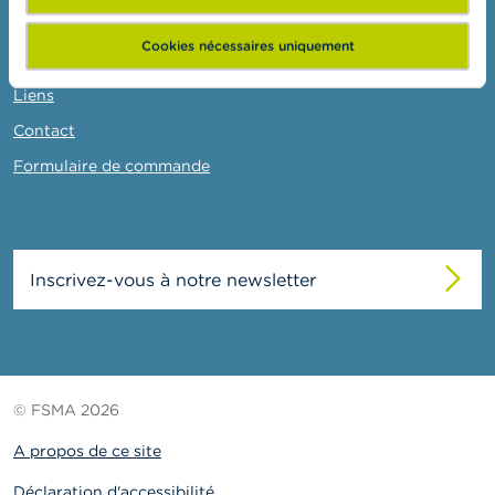
o
n
La FSMA
t
Cookies nécessaires uniquement
a
Actualités et Mises en garde
c
Liens
t
Contact
R
Formulaire de commande
e
c
h
e
r
c
Inscrivez-vous à notre newsletter
h
e
© FSMA 2026
A propos de ce site
Déclaration d'accessibilité