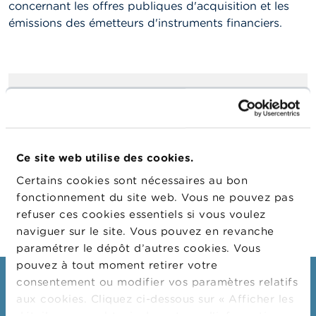
n
concernant les offres publiques d'acquisition et les
n
émissions des émetteurs d'instruments financiers.
e
l
s
L
Offres publiques d'acquisition
a
F
S
M
Émissions
A
Ce site web utilise des cookies.
Certains cookies sont nécessaires au bon
A
c
fonctionnement du site web. Vous ne pouvez pas
t
refuser ces cookies essentiels si vous voulez
u
naviguer sur le site. Vous pouvez en revanche
a
l
paramétrer le dépôt d’autres cookies. Vous
i
pouvez à tout moment retirer votre
t
consentement ou modifier vos paramètres relatifs
Consommateurs
é
s
aux cookies. Cliquez ci-dessous sur « Afficher les
e
Thèmes
détails » pour obtenir davantage d'informations.