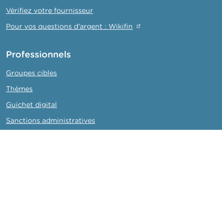
o
n
Vérifiez votre fournisseur
t
Pour vos questions d'argent : Wikifin
a
c
t
Professionnels
R
Groupes cibles
e
c
Thèmes
h
e
Guichet digital
r
Sanctions administratives
c
h
Collège de supervision des réviseurs d'entreprises (CSR)
e
FSMA
La FSMA
Actualités et Mises en garde
Liens