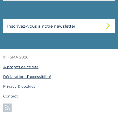
o
n
t
a
c
t
Inscrivez-vous à notre newsletter
R
e
c
h
e
© FSMA 2026
r
c
A propos de ce site
h
e
Déclaration d'accessibilité
Privacy & cookies
Contact
S'abonner