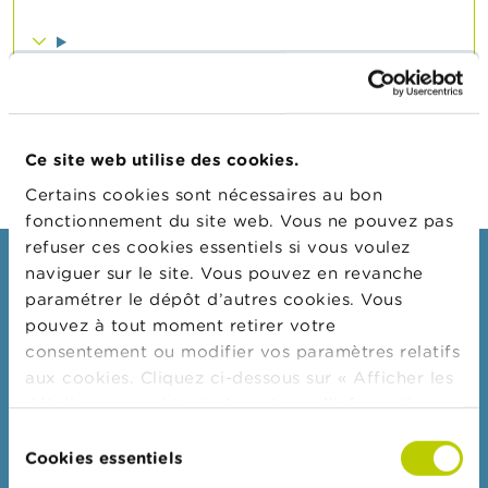
n
n
e
l
LÉGISLATION EUROPÉENNE
s
L
a
Ce site web utilise des cookies.
F
S
Certains cookies sont nécessaires au bon
M
fonctionnement du site web. Vous ne pouvez pas
A
refuser ces cookies essentiels si vous voulez
Consommateurs
naviguer sur le site. Vous pouvez en revanche
A
paramétrer le dépôt d’autres cookies. Vous
c
Thèmes
t
pouvez à tout moment retirer votre
u
Mises en garde & sanctions
consentement ou modifier vos paramètres relatifs
a
aux cookies. Cliquez ci-dessous sur « Afficher les
l
Plaintes
i
détails » pour obtenir davantage d'informations.
Attention aux fraudes
t
La politique en matière de cookies est
Sélection
é
Vérifiez votre fournisseur
consultable dans son intégralité
ici
.
Cookies essentiels
s
du
e
Pour vos questions d'argent : Wikifin