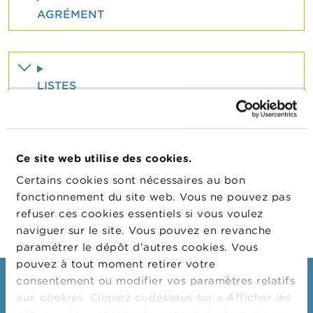
n
n
AGRÉMENT
e
l
s
L
LISTES
a
F
S
M
A
LÉGISLATION
Ce site web utilise des cookies.
Certains cookies sont nécessaires au bon
A
c
fonctionnement du site web. Vous ne pouvez pas
t
refuser ces cookies essentiels si vous voulez
u
naviguer sur le site. Vous pouvez en revanche
a
l
paramétrer le dépôt d’autres cookies. Vous
i
pouvez à tout moment retirer votre
t
consentement ou modifier vos paramètres relatifs
é
Consommateurs
s
aux cookies. Cliquez ci-dessous sur « Afficher les
e
Thèmes