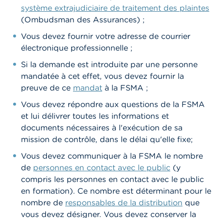
t
système extrajudiciaire de traitement des plaintes
M
(Ombudsman des Assurances) ;
i
s
Vous devez fournir votre adresse de courrier
e
électronique professionnelle ;
s
e
Si la demande est introduite par une personne
n
g
mandatée à cet effet, vous devez fournir la
a
preuve de ce
mandat
à la FSMA ;
r
d
Vous devez répondre aux questions de la FSMA
e
et lui délivrer toutes les informations et
documents nécessaires à l'exécution de sa
E
mission de contrôle, dans le délai qu'elle fixe;
m
p
Vous devez communiquer à la FSMA le nombre
l
de
personnes en contact avec le public
(y
o
i
compris les personnes en contact avec le public
s
en formation).
Ce nombre est déterminant pour le
nombre de
responsables de la distribution
que
C
vous devez désigner. Vous devez conserver la