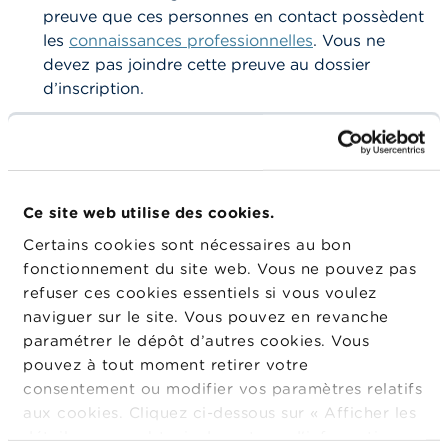
o
preuve que ces personnes en contact possèdent
n
t
les
connaissances professionnelles
. Vous ne
a
devez pas joindre cette preuve au dossier
c
d’inscription.
t
Pour chacune des
personnes responsables
R
concernées
par la distribution, vous devez fournir à la
e
c
FSMA les données et documents suivants :
h
e
Ce site web utilise des cookies.
les
données d’identification
;
r
Certains cookies sont nécessaires au bon
c
un
extrait de casier judiciaire valable
;
h
fonctionnement du site web. Vous ne pouvez pas
e
une note explicative qui démontre
refuser ces cookies essentiels si vous voulez
l’expertise adéquate
et
l'honorabilité
naviguer sur le site. Vous pouvez en revanche
professionnelle
(dans la pratique, celle-ci se
paramétrer le dépôt d’autres cookies. Vous
présente sous la forme d’un
questionnaire
à
pouvez à tout moment retirer votre
compléter) ;
consentement ou modifier vos paramètres relatifs
la preuve des
connaissances
aux cookies. Cliquez ci-dessous sur « Afficher les
professionnelles
requises.
détails » pour obtenir davantage d'informations.