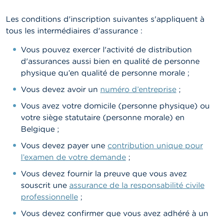
n
n
e
Les conditions d'inscription suivantes s'appliquent à
l
tous les intermédiaires d'assurance :
s
Vous pouvez exercer l'activité de distribution
L
d'assurances aussi bien en qualité de personne
a
physique qu’en qualité de personne morale ;
F
S
Vous devez avoir un
numéro d’entreprise
;
M
A
Vous avez votre domicile (personne physique) ou
votre siège statutaire (personne morale) en
A
Belgique ;
c
t
Vous devez payer une
contribution unique pour
u
l’examen de votre demande
;
a
l
Vous devez fournir la preuve que vous avez
i
souscrit une
assurance de la responsabilité civile
t
é
professionnelle
;
s
e
Vous devez confirmer que vous avez adhéré à un