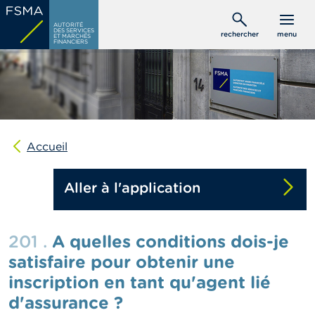
Aller
C
au
AUTORITÉ
o
DES SERVICES
rechercher
menu
ET MARCHÉS
contenu
n
FINANCIERS
s
principal
o
m
m
a
t
e
u
Accueil
r
s
Aller à l'application
P
r
o
201 .
A quelles conditions dois-je
f
e
satisfaire pour obtenir une
s
inscription en tant qu'agent lié
s
i
d'assurance ?
o