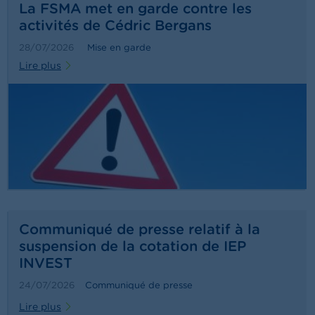
o
La FSMA met en garde contre les
n
activités de Cédric Bergans
t
a
28/07/2026
Mise en garde
c
t
Lire plus
R
e
c
h
e
r
c
h
e
Communiqué de presse relatif à la
suspension de la cotation de IEP
INVEST
24/07/2026
Communiqué de presse
Lire plus