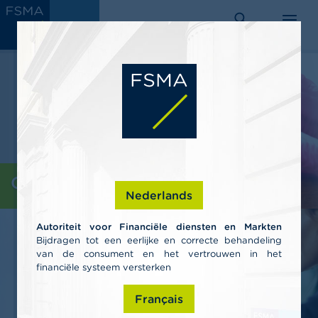
Aller
C
au
AUTORITÉ
o
DES SERVICES
rechercher
menu
ET MARCHÉS
contenu
n
FINANCIERS
s
principal
o
m
m
a
t
e
u
r
s
Consommateurs
Nederlands
P
r
Autoriteit voor Financiële diensten en Markten
o
Bijdragen tot een eerlijke en correcte behandeling
f
van de consument en het vertrouwen in het
e
s
financiële systeem versterken
s
i
Français
o