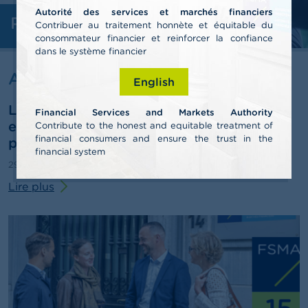
n
Autorité des services et marchés financiers
n
Professionnels
e
Contribuer au traitement honnète et équitable du
l
consommateur financier et reinforcer la confiance
s
dans le système financier
Actualités & Mises en garde
English
L
a
La FSMA publie son rapport annuel 2025
F
Financial Services and Markets Authority
S
et esquisse des pistes pour le troisième
Contribute to the honest and equitable treatment of
M
financial consumers and ensure the trust in the
pilier de pension
A
financial system
29/06/2026
Communiqué de presse
A
Lire plus
c
t
u
a
l
i
t
é
s
e