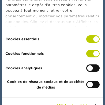
paramétrer le dépôt d’autres cookies. Vous
pouvez à tout moment retirer votre
consentement ou modifier vos paramètres relatifs
aux cookies. Cliquez ci-dessous sur « Afficher les
Plus d'actualités & mises en garde
détails » pour obtenir davantage d'informations.
La politique en matière de cookies est
Sélection
consultable dans son intégralité
ici
.
Cookies essentiels
du
consentement
Serment bancaire
Cookies fonctionnels
Cookies analytiques
Portail de données
Cookies de réseaux sociaux et de sociétés
Accès rapide à l’ensemble des listes, documents
de médias
et autres données