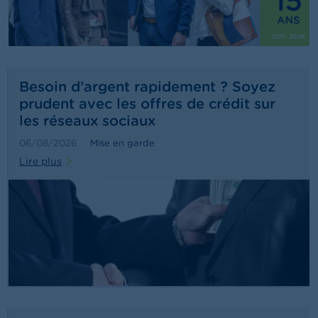
t
M
i
s
e
s
e
Besoin d’argent rapidement ? Soyez
n
prudent avec les offres de crédit sur
g
les réseaux sociaux
a
r
06/08/2026
Mise en garde
d
e
Lire plus
E
m
p
l
o
i
s
C