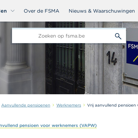
len
Over de FSMA
Nieuws & Waarschuwingen
edit-
s
Aanvullende pensioenen
Werknemers
Vrij aanvullend pensioe
nvullend
pensioen
voor
werknemers
(VAPW)