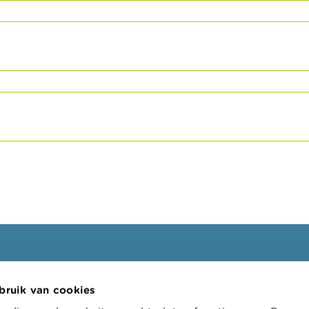
ssionelen
FSMA
bruik van cookies
oepen
Over de FSMA