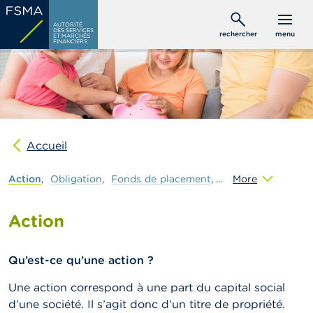
Aller
C
au
AUTORITÉ
o
DES SERVICES
rechercher
menu
ET MARCHÉS
contenu
n
FINANCIERS
s
principal
o
m
m
a
t
e
u
Accueil
r
s
Action
Obligation
Fonds
de
placement
More
P
r
Action
o
f
e
Qu’est-ce qu’une action ?
s
s
Une action correspond à une part du capital social
i
o
d’une société. Il s’agit donc d’un titre de propriété.