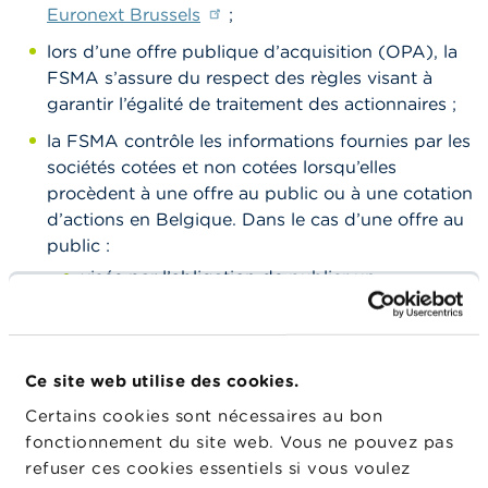
o
Euronext Brussels
;
n
t
lors d’une offre publique d’acquisition (OPA), la
a
FSMA s’assure du respect des règles visant à
c
t
garantir l’égalité de traitement des actionnaires ;
la FSMA contrôle les informations fournies par les
R
sociétés cotées et non cotées lorsqu’elles
e
c
procèdent à une offre au public ou à une cotation
h
d’actions en Belgique. Dans le cas d’une offre au
e
public :
r
c
visée par l’obligation de publier un
h
prospectus, la FSMA approuve préalablement
e
le prospectus ainsi que toute publicité relative
à l’offre, ou vérifie si le prospectus a été
Ce site web utilise des cookies.
approuvé à l’étranger ;
Certains cookies sont nécessaires au bon
requérant la publication d’une note
fonctionnement du site web. Vous ne pouvez pas
d’information, la FSMA peut, après la
refuser ces cookies essentiels si vous voulez
publication de la note d’information par