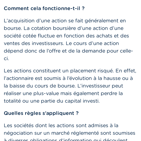
n
n
Comment cela fonctionne-t-il ?
e
l
L’acquisition d’une action se fait généralement en
s
bourse. La cotation boursière d’une action d’une
société cotée fluctue en fonction des achats et des
L
ventes des investisseurs. Le cours d’une action
a
F
dépend donc de l’offre et de la demande pour celle-
S
ci.
M
A
Les actions constituent un placement risqué. En effet,
l’actionnaire est soumis à l’évolution à la hausse ou à
A
la baisse du cours de bourse. L’investisseur peut
c
réaliser une plus-value mais également perdre la
t
u
totalité ou une partie du capital investi.
a
l
Quelles règles s’appliquent ?
i
t
Les sociétés dont les actions sont admises à la
é
négociation sur un marché réglementé sont soumises
s
e
à diverses obligations d’information qui découlent