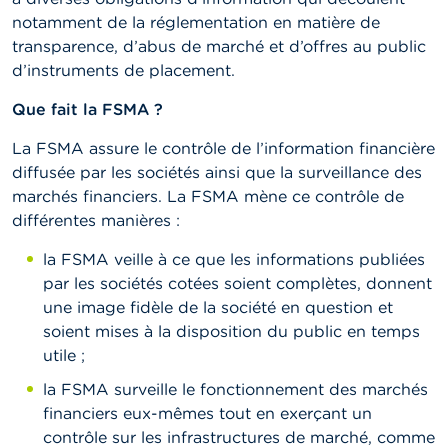
t
notamment de la réglementation en matière de
M
transparence, d’abus de marché et d’offres au public
i
s
d’instruments de placement.
e
s
Que fait la FSMA ?
e
n
La FSMA assure le contrôle de l’information financière
g
diffusée par les sociétés ainsi que la surveillance des
a
r
marchés financiers. La FSMA mène ce contrôle de
d
différentes manières :
e
la FSMA veille à ce que les informations publiées
E
par les sociétés cotées soient complètes, donnent
m
une image fidèle de la société en question et
p
l
soient mises à la disposition du public en temps
o
utile ;
i
s
la FSMA surveille le fonctionnement des marchés
financiers eux-mêmes tout en exerçant un
C
contrôle sur les infrastructures de marché, comme