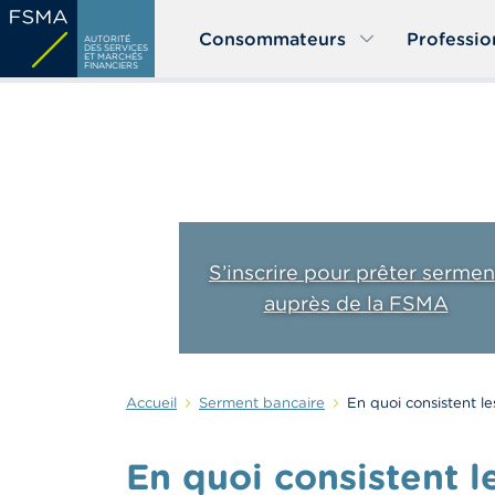
Aller
Consommateurs
Professio
au
AUTORITÉ
DES SERVICES
ET MARCHÉS
contenu
FINANCIERS
principal
S’inscrire pour prêter sermen
auprès de la FSMA
Accueil
Serment bancaire
En quoi consistent le
En quoi consistent l