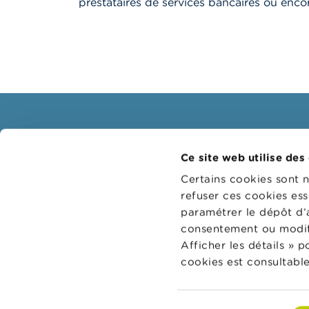
prestataires de services bancaires ou enco
Consommateurs
Profe
Ce site web utilise des
Thèmes
Groupes
Certains cookies sont 
Mises en garde & sanctions
Thème
refuser ces cookies ess
paramétrer le dépôt d’
Plaintes
Guichet
consentement ou modifi
Attention aux fraudes
Sanctio
Afficher les détails » 
Vérifiez votre fournisseur
Collège
cookies est consultable
réviseu
Pour vos questions d'argent :
Wikifin
Sélection