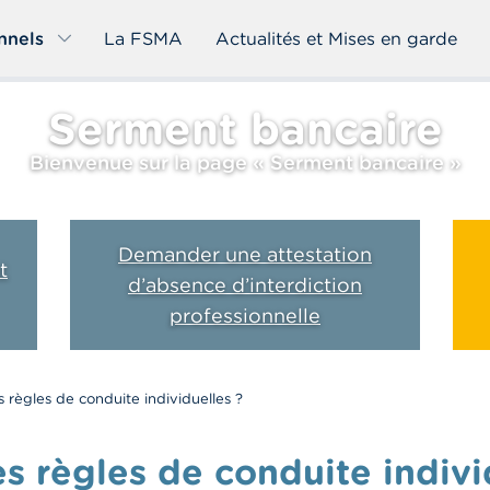
nnels
La FSMA
Actualités et Mises en garde
Serment bancaire
Bienvenue sur la page « Serment bancaire »
Demander une attestation
t
d’absence d’interdiction
professionnelle
s règles de conduite individuelles ?
es règles de conduite indivi