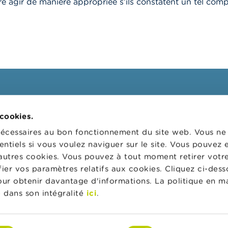
re agir de manière appropriée s’ils constatent un tel com
ssionnels
FSMA
 cookies.
 cibles
La FSMA
nécessaires au bon fonctionnement du site web. Vous n
s
Actualités et Mises en garde
entiels si vous voulez naviguer sur le site. Vous pouvez
autres cookies. Vous pouvez à tout moment retirer votr
 digital
Liens
er vos paramètres relatifs aux cookies. Cliquez ci-dess
ns administratives
Contact
pour obtenir davantage d'informations. La politique en m
 de supervision des
Formulaire de commande
 dans son intégralité
ici
.
rs d'entreprises (CSR)