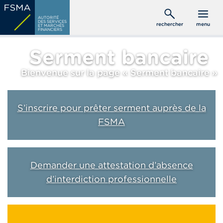
Aller
C
au
AUTORITÉ
o
DES SERVICES
rechercher
menu
ET MARCHÉS
contenu
n
FINANCIERS
s
principal
o
Serment bancaire
m
m
Bienvenue sur la page « Serment bancaire »
a
t
e
u
S’inscrire pour prêter serment auprès de la
r
s
FSMA
P
r
o
Demander une attestation d’absence
f
d’interdiction professionnelle
e
s
s
i
o