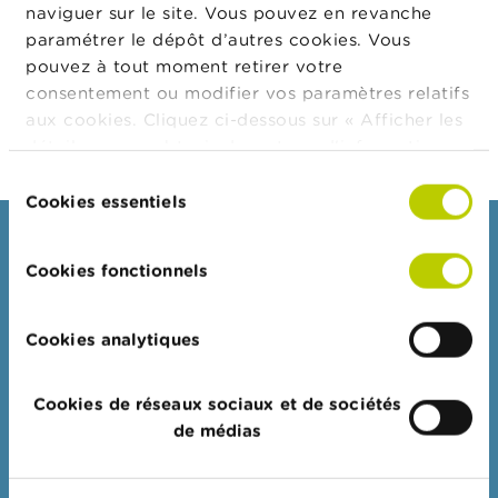
t
naviguer sur le site. Vous pouvez en revanche
interdiction professionnelle
lorsqu'ils présentent
M
paramétrer le dépôt d’autres cookies. Vous
i
leur candidature auprès d'une entité visée.
pouvez à tout moment retirer votre
s
e
consentement ou modifier vos paramètres relatifs
s
aux cookies. Cliquez ci-dessous sur « Afficher les
e
détails » pour obtenir davantage d'informations.
n
g
La politique en matière de cookies est
Sélection
a
consultable dans son intégralité
ici
.
Cookies essentiels
du
r
d
consentement
Consommateurs
e
Cookies fonctionnels
Thèmes
E
Mises en garde & sanctions
m
Cookies analytiques
p
Plaintes
l
o
Attention aux fraudes
Cookies de réseaux sociaux et de sociétés
i
s
Vérifiez votre fournisseur
de médias
Pour vos questions d'argent : Wikifin
C