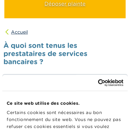
n
Déposer plainte
n
e
l
s
Accueil
L
a
À quoi sont tenus les
F
S
prestataires de services
M
bancaires ?
A
A
Les
prestataires de services bancaires
sont soumis à
c
deux obligations principales et une obligation
t
u
corollaire de celles-ci :
a
l
Ils prêtent le
serment bancaire
.
Ce site web utilise des cookies.
i
t
Certains cookies sont nécessaires au bon
Ils respectent des règles disciplinaires qualifiées
é
fonctionnement du site web. Vous ne pouvez pas
de «
règles de conduite individuelles
».
s
refuser ces cookies essentiels si vous voulez
e
Ils démontrent
ne pas faire l'objet d'une