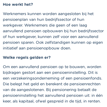
a
Hoe werkt het?
r
s
Werknemers kunnen worden aangesloten bij het
c
pensioenplan van hun bedrijfssector of hun
h
u
werkgever. Werknemers die geen of een laag
w
aanvullend pensioen opbouwen bij hun bedrijfssector
i
of hun werkgever, kunnen zelf voor een aanvullend
n
g
pensioen sparen. Ook zelfstandigen kunnen op eigen
e
initiatief aan pensioenopbouw doen.
n
Welke regels gelden er?
J
o
Om een aanvullend pensioen op te bouwen, worden
b
bijdragen gestort aan een pensioeninstelling. Dit is
s
een verzekeringsonderneming of een pensioenfonds.
Die belegt het geld en berekent de pensioenrechten
C
van de aangeslotenen. Bij pensionering betaalt de
o
n
pensioeninstelling het aanvullend pensioen uit: in één
t
keer, als kapitaal, ofwel gespreid in de tijd, in renten.
a