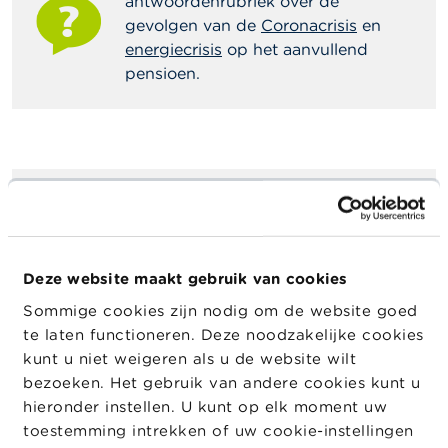
antwoordenrubriek over de
gevolgen van de
Coronacrisis
en
energiecrisis
op het aanvullend
pensioen.
Informatie voor werknemers
A. Aanvullende pensioenen in een notendop
B. Indiensttreding
Deze website maakt gebruik van cookies
C. Tijdens de loopbaan
Sommige cookies zijn nodig om de website goed
D. Herstructurering of faillissement van de
te laten functioneren. Deze noodzakelijke cookies
onderneming
kunt u niet weigeren als u de website wilt
F. Schulden
bezoeken. Het gebruik van andere cookies kunt u
G. Vastgoedfinanciering
hieronder instellen. U kunt op elk moment uw
H. Ontslag of SWT (brugpensioen)
toestemming intrekken of uw cookie-instellingen