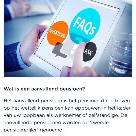
l
e
n
O
v
e
r
d
e
F
S
M
A
Wat is een aanvullend pensioen?
N
i
Het aanvullend pensioen is het pensioen dat u boven
e
u
op het wettelijk pensioen kan opbouwen in het kader
w
van uw loopbaan als werknemer of zelfstandige. De
s
aanvullende pensioenen worden de ‘tweede
&
W
pensioenpijler’ genoemd.
a