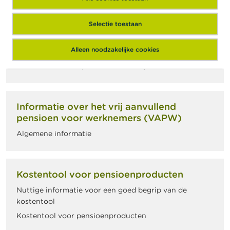
B. Sectorale pensioenplannen
Selectie toestaan
C. Hoe een pensioenplan invoeren, wijzigen of
stopzetten?
Alleen noodzakelijke cookies
D. Keuzes bij het uitwerken van een pensioenplan
E. Beheer door de pensioeninstelling
Informatie over het vrij aanvullend
pensioen voor werknemers (VAPW)
Algemene informatie
Kostentool voor pensioenproducten
Nuttige informatie voor een goed begrip van de
kostentool
Kostentool voor pensioenproducten