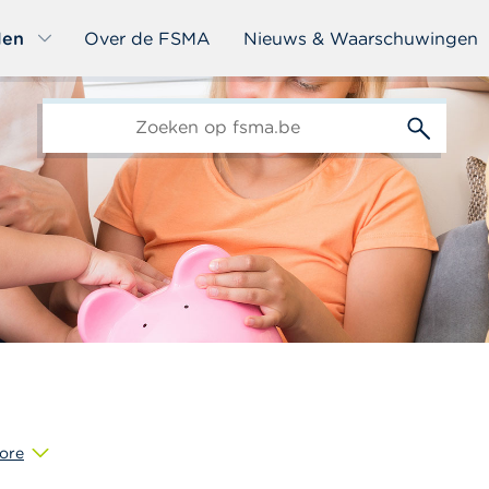
len
Over de FSMA
Nieuws & Waarschuwingen
edit-
s
ore