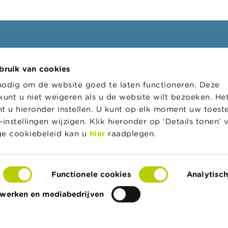
ssionelen
FSMA
bruik van cookies
oepen
Over de FSMA
nodig om de website goed te laten functioneren. Deze
s
Nieuws & Waarschuwingen
kunt u niet weigeren als u de website wilt bezoeken. He
l loket
Links
t u hieronder instellen. U kunt op elk moment uw toes
instellingen wijzigen. Klik hieronder op ‘Details tonen’
tratieve sancties
Contact
ige cookiebeleid kan u
hier
raadplegen.
 van toezicht op de
Bestelformulier
srevisoren (CTR)
Functionele cookies
Analytisc
twerken en mediabedrijven
egankelijkheidsverklaring
Privacy & cookies
Contact