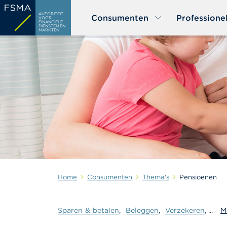
Overslaan
AUTORITEIT
Consumenten
Professione
en
VOOR
FINANCIËLE
DIENSTEN EN
naar
MARKTEN
de
inhoud
gaan
Home
Consumenten
Thema's
Pensioenen
Sparen
&
betalen
Beleggen
Verzekeren
M