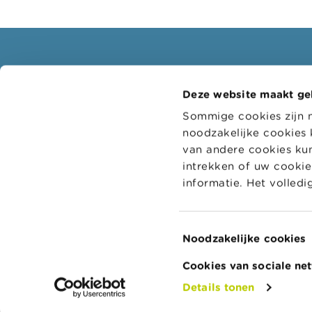
Consumenten
Profe
Deze website maakt ge
Thema's
Doelgr
Sommige cookies zijn 
Waarschuwingen & sancties
Thema'
noodzakelijke cookies 
Klachten
Digitaa
van andere cookies kun
intrekken of uw cookie-
Let op voor fraude
Adminis
informatie. Het volled
Check uw aanbieder
College
bedrijf
Voor uw vragen over geld: Wikifin
Toestemmingsselectie
Noodzakelijke cookies
Cookies van sociale ne
Details tonen
© FSMA 2026
Over deze website
To