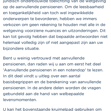
juridisch onderbouwde toelichting van de wetgeving
a
op de aanvullende pensioenen. Om de leesbaarheid
r
s
en toegankelijkheid van toch wel ingewikkelde
c
onderwerpen te bevorderen, hebben we immers
h
verkozen om geen rekening te houden met alle in de
u
w
wetgeving voorziene nuances en uitzonderingen. Dit
i
kan tot gevolg hebben dat bepaalde antwoorden niet
n
helemaal volledig zijn of niet aangepast zijn aan uw
g
e
bijzondere situatie.
n
Bent u weinig vertrouwd met aanvullende
J
pensioenen, dan raden wij u aan om eerst het deel
o
'Aanvullende pensioenen in een notendop' te lezen.
b
In dit deel vindt u uitleg over een aantal
s
basisbegrippen en de berekening van aanvullende
pensioenen. In de andere delen worden de vragen
C
o
gebundeld aan de hand van welbepaalde
n
levensmomenten.
t
a
U kan het bovenstaande kruimelpad gebruiken om