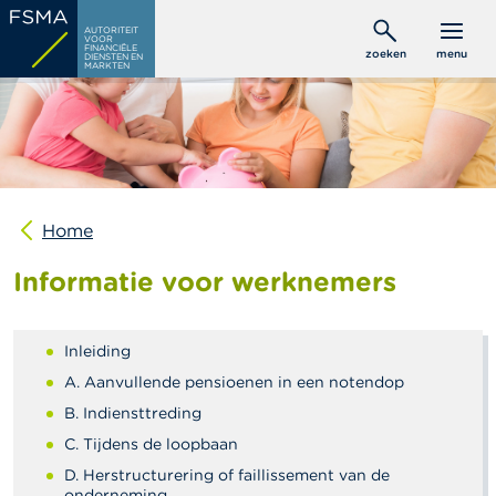
Overslaan
C
AUTORITEIT
en
VOOR
o
FINANCIËLE
zoeken
menu
DIENSTEN EN
naar
n
MARKTEN
s
de
u
inhoud
m
gaan
e
n
t
e
n
Home
Informatie voor werknemers
P
r
o
f
Inleiding
e
s
A. Aanvullende pensioenen in een notendop
s
B. Indiensttreding
i
o
C. Tijdens de loopbaan
n
D. Herstructurering of faillissement van de
e
onderneming