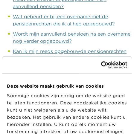
aanvullend pensioen?
Wat gebeurt er bij een overname met de
pensioenrechten die ik al heb opgebouwd?
Wordt mijn aanvullend pensioen na een overname
nog verder opgebouwd?
Kan ik mijn reeds opgebouwde pensioenrechten
opnemen in geval van een overname?
Wat indien de onderneming die mijn aanvullend
pensioenplan overneemt, zelf reeds een
aanvullend pensioenplan heeft? Heb ik dan recht
Deze website maakt gebruik van cookies
op het meest gunstige plan?
Sommige cookies zijn nodig om de website goed
Wat gebeurt er als een onderneming failliet gaat?
te laten functioneren. Deze noodzakelijke cookies
kunt u niet weigeren als u de website wilt
Verlies ik de pensioenreserve die ik reeds heb
bezoeken. Het gebruik van andere cookies kunt u
opgebouwd indien mijn werkgever failliet gaat?
hieronder instellen. U kunt op elk moment uw
Genieten mijn verworven pensioenrechten een
toestemming intrekken of uw cookie-instellingen