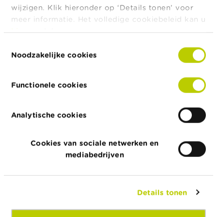
voorkeursbehandeling indien zij zich toch nog
wijzigen. Klik hieronder op ‘Details tonen’ voor
(deels) in het vermogen van mijn failliete
meer informatie. Het volledige cookiebeleid kan u
werkgever bevinden?
hier
raadplegen.
Wie kan ik aanspreken als ik niet al mijn
Toestemmingsselectie
verworven pensioenrechten kan bekomen uit het
Noodzakelijke cookies
faillissement van mijn werkgever?
Wat gebeurt er met mijn aanvullend pensioenplan
Functionele cookies
wanneer een andere onderneming mijn failliete
werkgever overneemt?
Analytische cookies
Kan ik mijn reeds opgebouwde verworven reserve
in beheer laten bij de pensioeninstelling aan wie
Cookies van sociale netwerken en
dit beheer reeds vóór het faillissement van mijn
mediabedrijven
werkgever was toevertrouwd?
Kan ik mijn pensioenrechten overdragen naar een
andere pensioeninstelling wanneer mijn
Details tonen
werkgever failliet gaat?
Wat indien er méér werd gefinancierd bij mijn