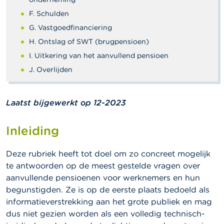
l
e
F. Schulden
n
G. Vastgoedfinanciering
H. Ontslag of SWT (brugpensioen)
O
v
I. Uitkering van het aanvullend pensioen
e
r
J. Overlijden
d
e
F
Laatst bijgewerkt op 12-2023
S
M
A
Inleiding
N
Deze rubriek heeft tot doel om zo concreet mogelijk
i
te antwoorden op de meest gestelde vragen over
e
u
aanvullende pensioenen voor werknemers en hun
w
begunstigden. Ze is op de eerste plaats bedoeld als
s
informatieverstrekking aan het grote publiek en mag
&
W
dus niet gezien worden als een volledig technisch-
a