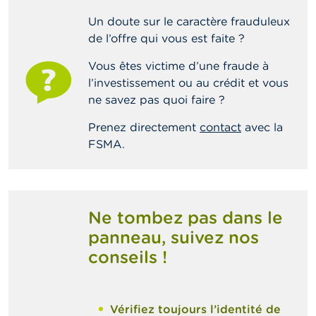
o
n
Un doute sur le caractère frauduleux
t
de l’offre qui vous est faite ?
a
c
t
Vous êtes victime d’une fraude à
l’investissement ou au crédit et vous
R
ne savez pas quoi faire ?
e
c
Prenez directement
contact
avec la
h
FSMA.
e
r
c
h
e
Ne tombez pas dans le
panneau, suivez nos
conseils !
Vérifiez toujours l’identité de