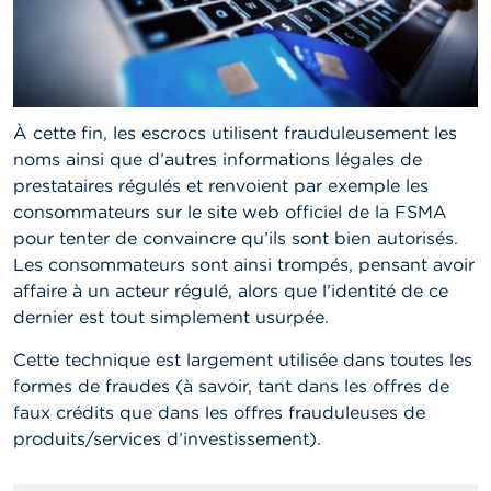
t
M
i
s
e
s
e
À cette fin, les escrocs utilisent frauduleusement les
n
noms ainsi que d’autres informations légales de
g
prestataires régulés et renvoient par exemple les
a
r
consommateurs sur le site web officiel de la FSMA
d
pour tenter de convaincre qu’ils sont bien autorisés.
e
Les consommateurs sont ainsi trompés, pensant avoir
affaire à un acteur régulé, alors que l’identité de ce
E
dernier est tout simplement usurpée.
m
p
Cette technique est largement utilisée dans toutes les
l
o
formes de fraudes (à savoir, tant dans les offres de
i
faux crédits que dans les offres frauduleuses de
s
produits/services d’investissement).
C