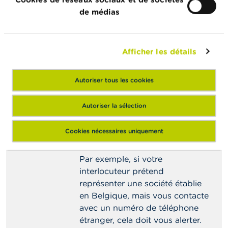
Attention !
Il est fréquent que
de médias
les escrocs utilisent une adresse
internet très proche de celle du
site officiel de la société dont ils
Afficher les détails
usurpent l’identité en ajoutant
par exemple un tiret dans
Autoriser tous les cookies
l’adresse ou en utilisant une
autre extension (« .com » à la
Autoriser la sélection
place de « .be » par exemple).
Confrontez les informations
Cookies nécessaires uniquement
officielles avec les faits.
Par exemple, si votre
interlocuteur prétend
représenter une société établie
en Belgique, mais vous contacte
avec un numéro de téléphone
étranger, cela doit vous alerter.