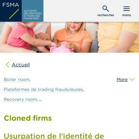
Aller
C
au
AUTORITÉ
o
DES SERVICES
rechercher
menu
ET MARCHÉS
contenu
n
FINANCIERS
s
principal
o
m
m
a
t
e
u
Accueil
r
s
Boiler
room
More
P
Plateformes
de
trading
frauduleuses
r
Recovery
room
o
f
e
Cloned firms
s
s
i
o
Usurpation de l’identité de