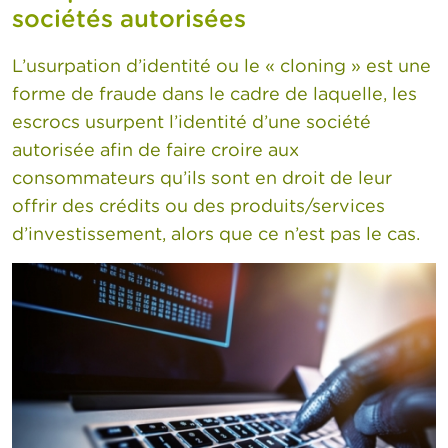
n
sociétés autorisées
n
e
l
L’usurpation d’identité ou le « cloning » est une
s
forme de fraude dans le cadre de laquelle, les
escrocs usurpent l’identité d’une société
L
a
autorisée afin de faire croire aux
F
consommateurs qu’ils sont en droit de leur
S
M
offrir des crédits ou des produits/services
A
d’investissement, alors que ce n’est pas le cas.
A
c
t
u
a
l
i
t
é
s
e