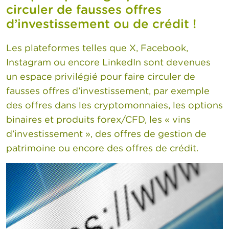
n
circuler de fausses offres
n
e
d’investissement ou de crédit !
l
s
Les plateformes telles que X, Facebook,
Instagram ou encore LinkedIn sont devenues
L
a
un espace privilégié pour faire circuler de
F
fausses offres d’investissement, par exemple
S
M
des offres dans les cryptomonnaies, les options
A
binaires et produits forex/CFD, les « vins
d’investissement », des offres de gestion de
A
c
patrimoine ou encore des offres de crédit.
t
u
a
l
i
t
é
s
e