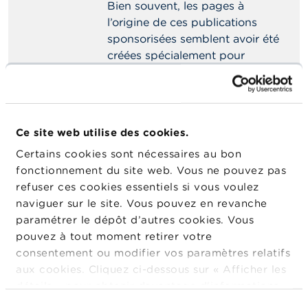
Bien souvent, les pages à
l’origine de ces publications
sponsorisées semblent avoir été
créées spécialement pour
réaliser ce genre de campagne
publicitaire. Elles ont des noms
divers, plus ou moins en rapport
avec le monde financier.
Ce site web utilise des cookies.
Toutefois, ces pages ne
Certains cookies sont nécessaires au bon
mentionnent le plus souvent
fonctionnement du site web. Vous ne pouvez pas
aucun numéro de téléphone,
refuser ces cookies essentiels si vous voulez
site internet, adresse ou nom de
naviguer sur le site. Vous pouvez en revanche
société.
paramétrer le dépôt d’autres cookies. Vous
Méfiez-vous des publications
pouvez à tout moment retirer votre
sur Facebook qui promettent
consentement ou modifier vos paramètres relatifs
des gains hors de toute
aux cookies. Cliquez ci-dessous sur « Afficher les
proportion.
détails » pour obtenir davantage d'informations.
La politique en matière de cookies est
Certaines offres frauduleuses, le
Sélection