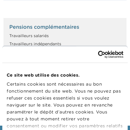
n
n
e
l
s
Pensions complémentaires
L
Travailleurs salariés
a
Travailleurs indépendants
F
S
Aperçu sectoriel
M
A
Produit paneuropéen d'épargne-retraite
Ce site web utilise des cookies.
A
c
individuelle (PEPP)
Certains cookies sont nécessaires au bon
t
fonctionnement du site web. Vous ne pouvez pas
u
a
refuser ces cookies essentiels si vous voulez
l
naviguer sur le site. Vous pouvez en revanche
i
paramétrer le dépôt d’autres cookies. Vous
t
é
pouvez à tout moment retirer votre
s
consentement ou modifier vos paramètres relatifs
e