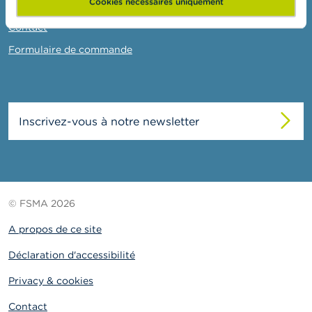
o
Cookies nécessaires uniquement
Liens
n
t
Contact
a
Formulaire de commande
c
t
R
e
Inscrivez-vous à notre newsletter
c
h
e
r
c
h
e
© FSMA 2026
A propos de ce site
Déclaration d'accessibilité
Privacy & cookies
Contact