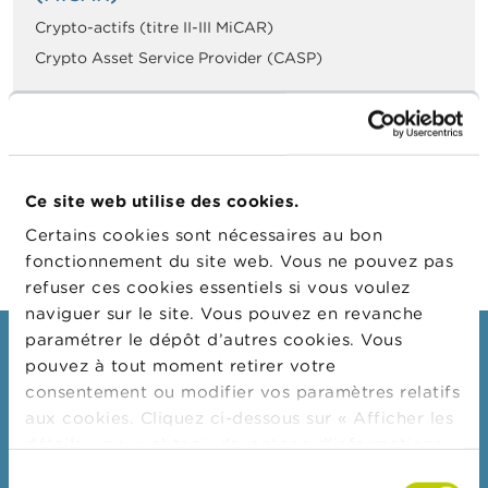
n
n
Crypto-actifs (titre II-III MiCAR)
e
Crypto Asset Service Provider (CASP)
l
s
L
Publicité pour les cryptomonnaies
a
F
S
Ce site web utilise des cookies.
M
A
Certains cookies sont nécessaires au bon
fonctionnement du site web. Vous ne pouvez pas
A
refuser ces cookies essentiels si vous voulez
c
naviguer sur le site. Vous pouvez en revanche
t
paramétrer le dépôt d’autres cookies. Vous
u
Consommateurs
a
pouvez à tout moment retirer votre
l
consentement ou modifier vos paramètres relatifs
Thèmes
i
aux cookies. Cliquez ci-dessous sur « Afficher les
t
Mises en garde & sanctions
é
détails » pour obtenir davantage d'informations.
s
Plaintes
La politique en matière de cookies est
Sélection
e