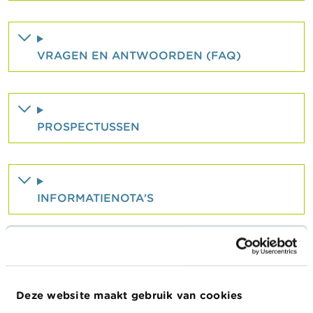
a
r
s
c
VRAGEN EN ANTWOORDEN (FAQ)
h
u
w
i
n
g
PROSPECTUSSEN
e
n
J
o
INFORMATIENOTA'S
b
s
C
o
REGISTER VAN DE IN AANMERKING
n
KOMENDE BELEGGERS
t
Deze website maakt gebruik van cookies
a