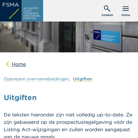
Overslaan
C
AUTORITEIT
en
VOOR
o
FINANCIËLE
zoeken
menu
DIENSTEN EN
naar
n
MARKTEN
s
de
u
inhoud
m
gaan
e
n
t
e
n
Home
P
Openbare
overnamebiedingen
Uitgiften
r
o
f
Uitgiften
e
s
s
De teksten hieronder zijn niet volledig up-to-date. Ze
i
zijn gebaseerd op de prospectusregelgeving vóór de
o
n
Listing Act-wijzigingen en zullen worden aangepast
e
aan de nieuwe regels.