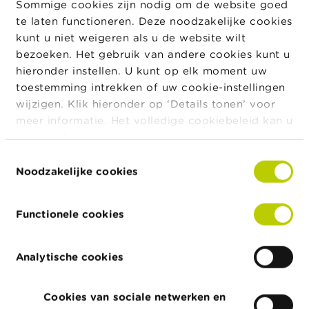
c
Sommige cookies zijn nodig om de website goed
t
te laten functioneren. Deze noodzakelijke cookies
kunt u niet weigeren als u de website wilt
Z
Crowdfunding
bezoeken. Het gebruik van andere cookies kunt u
o
e
hieronder instellen. U kunt op elk moment uw
k
toestemming intrekken of uw cookie-instellingen
wijzigen. Klik hieronder op ‘Details tonen’ voor
meer informatie. Het volledige cookiebeleid kan u
hier
raadplegen.
Toestemmingsselectie
Noodzakelijke cookies
Publiciteitsverplichtingen
Functionele cookies
Analytische cookies
Cookies van sociale netwerken en